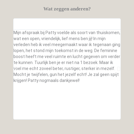
Wat zeggen anderen?
Mijn afspraak bij Patty voelde als soort van thuiskomen,
Bijzon
wat een open, vriendelijk, lief mens ben jij! In mijn
niet g
verleden heb ik veel meegemaakt waar ik tegenaan ging
overtr
lopen, het stond mijn toekomst in de weg. De feminine
waard 
boost heeft me veel ruimte en lucht gegeven om verder
de dag
te kunnen. Tuurlijk ben je er niet na 1 bezoek. Maar ik
aards" 
voel me echt zoveel beter, rustiger, sterker in mezelf.
Mocht je twijfelen, gun het jezelf echt! Je zal geen spijt
krijgen! Patty nogmaals dankjewel!