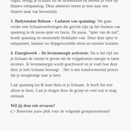
vagus, brengt je lichaam uit de stressmodus en bereidt je voor op
diepere ontspanning. Deze ademreis neemt je mee naar een
diepere staat van bewustzijn.
3. Bodytension Release – Loslaten van spanning:
We gaan
verder met lichaamsoefeningen die gericht zijn op het loslaten van
spanning in de psoas-spier en fascia. De psoas, “spier van de ziel”,
houdt spanning en emotionele blokkades vast. Door deze spier te
ontspannen, kunnen we diepgewortelde stress en emoties loslaten.
4. Energiewerk – De levensenergie activeren:
Nu is het tijd om
je lichaam de ruimte te geven om de vrijgekomen energie te laten
stromen. Je levensenergie wordt geactiveerd en je voelt hoe deze
door je hele lichaam beweegt. . Het is een transformerend proces
dat je terugbrengt naar je kern.
Laat spanning los & kom thuis in je lichaam. Je hoeft het niet
alleen te doen. Laat je dragen door de groep en voel wat er mag
ontstaan.
Wil jij deze reis ervaren?
👉 Reserveer jouw plek voor de volgende groepsceremonie!