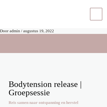
Ga
naar
de
inhoud
Door
admin
/
augustus 19, 2022
Bodytension release |
Groepsessie
Reis samen naar ontspanning en herstel