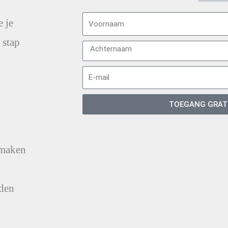
e je
 stap
TOEGANG GRAT
 maken
aden