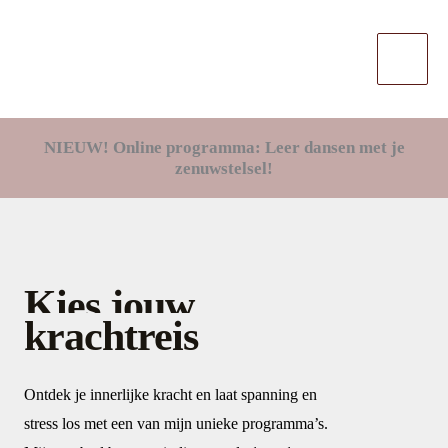
Ga
naar
de
inhoud
NIEUW! Online programma: Leer dansen met je
zenuwstelsel!
Kies jouw
krachtreis
Ontdek je innerlijke kracht en laat spanning en
stress los met een van mijn unieke programma’s.