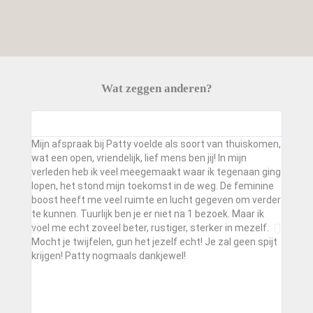
Wat zeggen anderen?
Mijn afspraak bij Patty voelde als soort van thuiskomen,
Bijzon
wat een open, vriendelijk, lief mens ben jij! In mijn
niet g
verleden heb ik veel meegemaakt waar ik tegenaan ging
overtr
lopen, het stond mijn toekomst in de weg. De feminine
waard 
boost heeft me veel ruimte en lucht gegeven om verder
de dag
te kunnen. Tuurlijk ben je er niet na 1 bezoek. Maar ik
aards" 
voel me echt zoveel beter, rustiger, sterker in mezelf.
Mocht je twijfelen, gun het jezelf echt! Je zal geen spijt
krijgen! Patty nogmaals dankjewel!